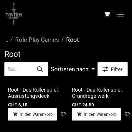
Zum Inhalt springen
...
Role Play Games
Root
Root
Sortieren nach
Filter
Root - Das Rollenspiel:
Root - Das Rollenspiel:
Ausrüstungsdeck
Grundregelwerk
CHF
6,10
CHF
24,50
In den Warenkorb
Auf die Wunschliste
In den Warenkorb