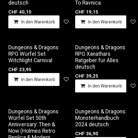
deutsch
To Ravnica
CHF
40,10
CHF
19,15
In den Warenkorb
Auf die Wunschliste
In den Warenkorb
Dungeons & Dragons
Dungeons & Dragons
RPG Würfel Set
RPG Xanathars
Witchlight Carnival
Ratgeber für Alles
deutsch
CHF
23,95
CHF
39,25
In den Warenkorb
Auf die Wunschliste
In den Warenkorb
Dungeons & Dragons
Dungeons & Dragons:
Würfel Set 50th
Monsterhandbuch
Anniversary: Then &
2024 deutsch
Now (Holmes Retro
CHF
36,90
Replica & Modern