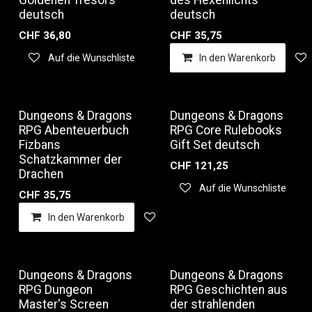
Goldenen Tresors
des Hexenlichts
deutsch
deutsch
CHF
36,80
CHF
35,75
Auf die Wunschliste
In den Warenkorb
Dungeons & Dragons
Dungeons & Dragons
RPG Abenteuerbuch
RPG Core Rulebooks
Fizbans
Gift Set deutsch
Schatzkammer der
CHF
121,25
Drachen
Auf die Wunschliste
CHF
35,75
In den Warenkorb
Auf die Wunschliste
Dungeons & Dragons
Dungeons & Dragons
RPG Dungeon
RPG Geschichten aus
Master's Screen
der strahlenden