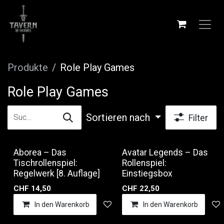
Zum Inhalt springen
Produkte
Role Play Games
Role Play Games
Sortieren nach
Filter
Aborea – Das
Avatar Legends – Das
Tischrollenspiel:
Rollenspiel:
Regelwerk [8. Auflage]
Einstiegsbox
CHF
14,50
CHF
22,50
In den Warenkorb
Auf die Wunschliste
In den Warenkorb