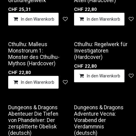
Grundregelwerk
Alten (Hardcover)
CHF
25,31
CHF
22,80
In den Warenkorb
Auf die Wunschliste
In den Warenkorb
Cthulhu: Malleus
Cthulhu: Regelwerk für
Monstrorum 1:
Investigatoren
Monster des Cthulhu-
(Hardcover)
Mythos (Hardcover)
CHF
22,80
CHF
22,80
In den Warenkorb
In den Warenkorb
Auf die Wunschliste
Dungeons & Dragons
Dungeons & Dragons
Abenteuer Die Tiefen
Adventure Vecna:
von Phandelver: Der
Vorabend der
zersplitterte Obelisk
Verdammnis
(deutsch)
(deutsch)