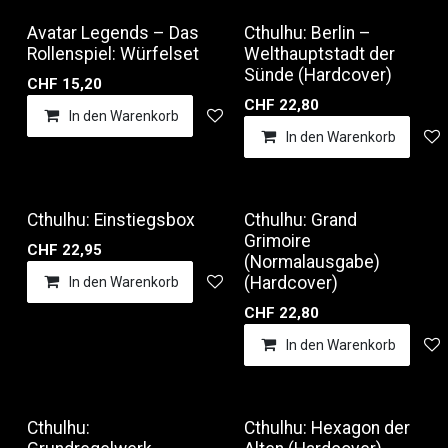
Avatar Legends – Das
Cthulhu: Berlin –
Rollenspiel: Würfelset
Welthauptstadt der
Sünde (Hardcover)
CHF
15,20
CHF
22,80
In den Warenkorb
Auf die Wunschliste
In den Warenkorb
Cthulhu: Einstiegsbox
Cthulhu: Grand
Grimoire
CHF
22,95
(Normalausgabe)
(Hardcover)
In den Warenkorb
Auf die Wunschliste
CHF
22,80
In den Warenkorb
Cthulhu:
Cthulhu: Hexagon der