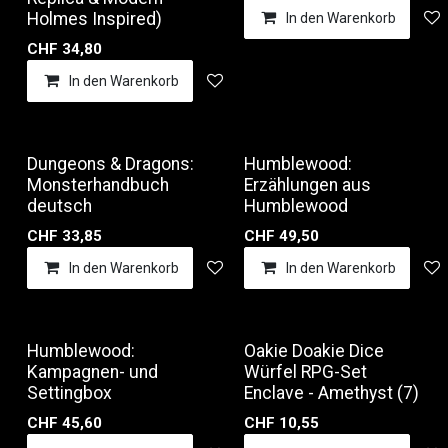
Holmes Inspired)
In den Warenkorb
CHF
34,80
In den Warenkorb
Auf die Wunschliste
Dungeons & Dragons:
Humblewood:
Monsterhandbuch
Erzählungen aus
deutsch
Humblewood
CHF
33,85
CHF
49,50
In den Warenkorb
Auf die Wunschliste
In den Warenkorb
Humblewood:
Oakie Doakie Dice
Kampagnen- und
Würfel RPG-Set
Settingbox
Enclave - Amethyst (7)
CHF
45,60
CHF
10,55