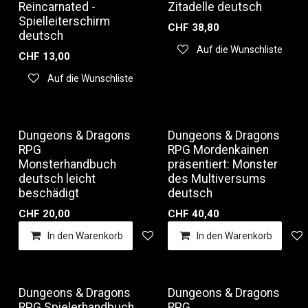
Reincarnated -
Zitadelle deutsch
Spielleiterschirm
CHF
38,80
deutsch
Auf die Wunschliste
CHF
13,00
Auf die Wunschliste
Ausverkauf
Dungeons & Dragons
Dungeons & Dragons
RPG
RPG Mordenkainen
Monsterhandbuch
präsentiert: Monster
deutsch leicht
des Multiversums
beschädigt
deutsch
CHF
20,00
CHF
40,40
In den Warenkorb
Auf die Wunschliste
In den Warenkorb
Dungeons & Dragons
Dungeons & Dragons
RPG Spielerhandbuch
RPG