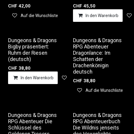
CHF
42,00
CHF
45,50
Auf die Wunschliste
In den Warenkorb
Dungeons & Dragons
Dungeons & Dragons
Bigby präsentiert:
RPG Abenteuer
Ruhm der Riesen
Dragonlance: Im
(deutsch)
Schatten der
Drachenkönigin
CHF
38,80
deutsch
In den Warenkorb
Auf die Wunschliste
CHF
38,80
Auf die Wunschliste
Dungeons & Dragons
Dungeons & Dragons
RPG Abenteuer Die
RPG Abenteuerbuch
Schlüssel des
Die Wildnis jenseits