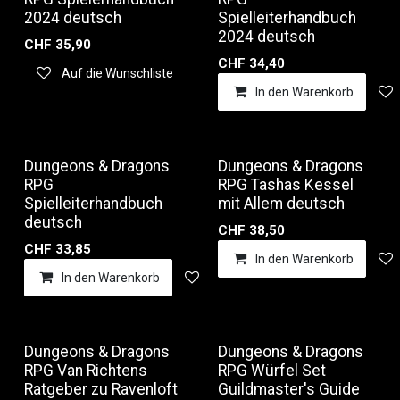
2024 deutsch
Spielleiterhandbuch
2024 deutsch
CHF
35,90
CHF
34,40
Auf die Wunschliste
In den Warenkorb
Dungeons & Dragons
Dungeons & Dragons
RPG
RPG Tashas Kessel
Spielleiterhandbuch
mit Allem deutsch
deutsch
CHF
38,50
CHF
33,85
In den Warenkorb
In den Warenkorb
Auf die Wunschliste
Dungeons & Dragons
Dungeons & Dragons
RPG Van Richtens
RPG Würfel Set
Ratgeber zu Ravenloft
Guildmaster's Guide