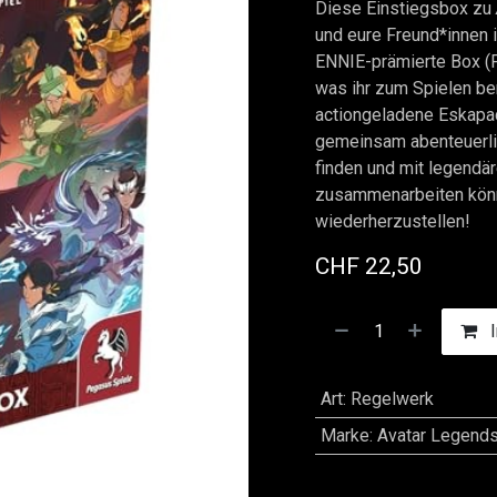
Diese Einstiegsbox zu
und eure Freund*innen 
ENNIE-prämierte Box (F
was ihr zum Spielen be
actiongeladene Eskapad
gemeinsam abenteuerlic
finden und mit legendä
zusammenarbeiten könn
wiederherzustellen!
CHF
22,50
I
Art
:
Regelwerk
Marke
:
Avatar Legend