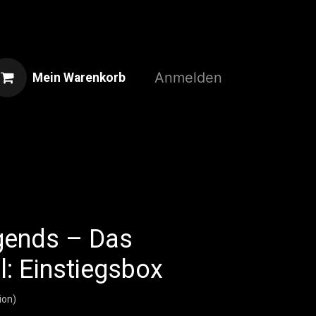
Anmelden
Mein Warenkorb
Home
Shop
3D-Druckservice
gends – Das
l: Einstiegsbox
ion)