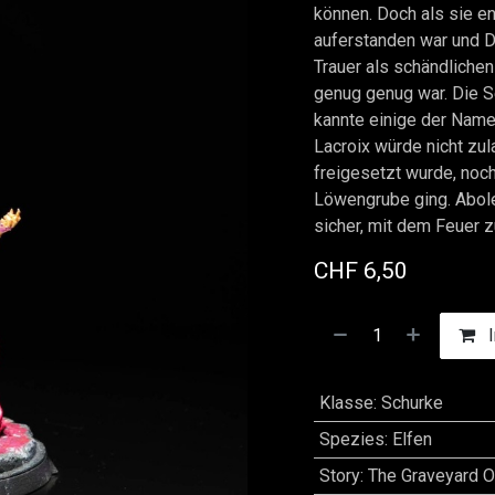
können. Doch als sie e
auferstanden war und D
Trauer als schändlichen
genug genug war. Die Se
kannte einige der Namen
Lacroix würde nicht zul
freigesetzt wurde, noch
Löwengrube ging. Abole
sicher, mit dem Feuer z
CHF
6,50
I
Klasse
:
Schurke
Spezies
:
Elfen
Story
:
The Graveyard O