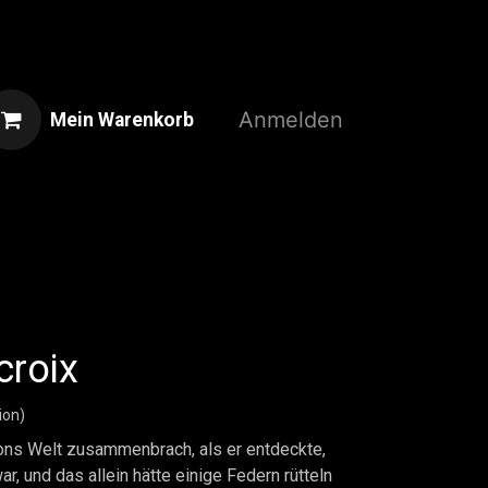
Anmelden
Mein Warenkorb
Home
Shop
3D-Druckservice
roix
ion)
ons Welt zusammenbrach, als er entdeckte,
r, und das allein hätte einige Federn rütteln