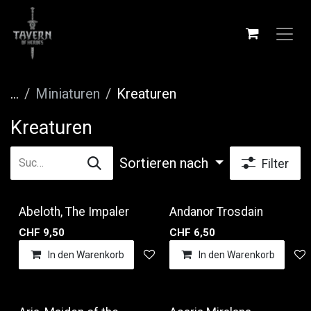
Zum Inhalt springen
...
Miniaturen
Kreaturen
Kreaturen
Sortieren nach
Filter
Abeloth, The Impaler
Andanor Trosdain
CHF
9,50
CHF
6,50
In den Warenkorb
Auf die Wunschliste
In den Warenkorb