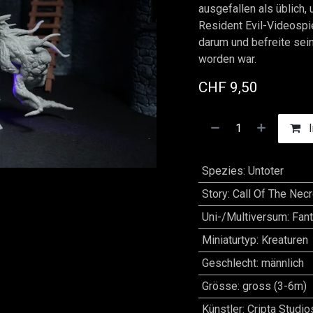
ausgefallen als üblich,
Resident Evil-Videospi
darum und befreite se
worden war.
CHF
9,50
I
Spezies
:
Untoter
Story
:
Call Of The Nec
Uni-/Multiversum
:
Fan
Miniaturtyp
:
Kreaturen
Geschlecht
:
männlich
Grösse
:
gross (3-6m)
Künstler
:
Cripta Studio