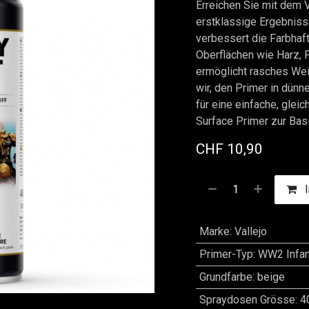
Erreichen Sie mit dem 
erstklassige Ergebniss
verbessert die Farbhaft
Oberflächen wie Harz, 
ermöglicht rasches Wei
wir, den Primer in dün
für eine einfache, gle
Surface Primer zur Basi
CHF
10,90
I
Marke
:
Vallejo
Primer-Typ
:
WW2 Infan
Grundfarbe
:
beige
Spraydosen Grösse
:
4