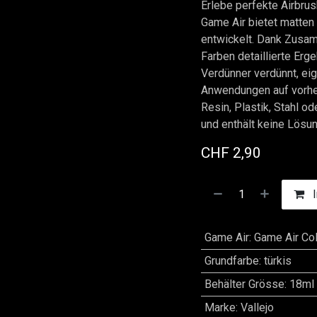
Erlebe perfekte Airbru
Game Air bietet matten 
entwickelt. Dank Zusam
Farben detaillierte Erge
Verdünner verdünnt, eig
Anwendungen auf vorher
Resin, Plastik, Stahl o
und enthält keine Lösun
CHF
2,90
I
Game Air
:
Game Air Col
Grundfarbe
:
türkis
Behälter Grösse
:
18ml
Marke
:
Vallejo