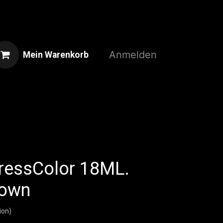
Anmelden
Mein Warenkorb
Home
Shop
3D-Druckservice
pressColor 18ML.
rown
ion)