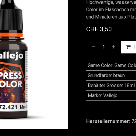
Hochwertige, wasserver
Color im Fläschchen mi
und Miniaturen aus Plas
CHF
3,50
I
Game Color
:
Game Colo
Grundfarbe
:
braun
Behälter Grösse
:
18ml
Marke
:
Vallejo
Herstellernummer:
7