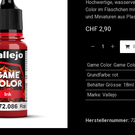
Hochwertige, wasserver
Color im Fläschchen mi
und Miniaturen aus Plas
CHF
2,90
I
Game Color
:
Game Colo
Grundfarbe
:
rot
Behälter Grösse
:
18ml
Marke
:
Vallejo
Herstellernummer:
7