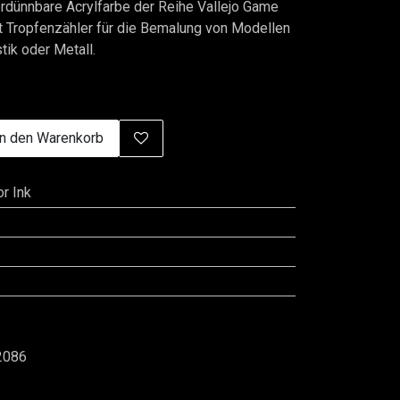
dünnbare Acrylfarbe der Reihe Vallejo Game
t Tropfenzähler für die Bemalung von Modellen
tik oder Metall.
n den Warenkorb
r Ink
2086