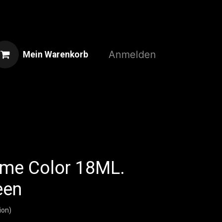
Anmelden
Mein Warenkorb
Home
Shop
3D-Druckservice
ame Color 18ML.
een
ion)