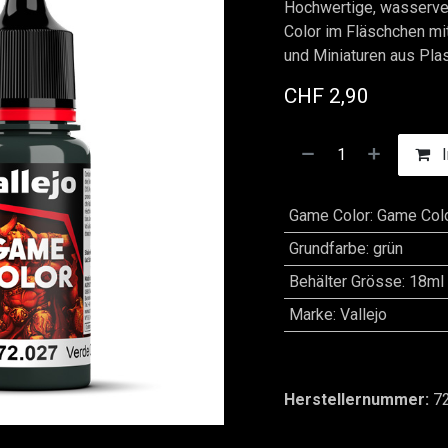
Hochwertige, wasserver
Color im Fläschchen mi
und Miniaturen aus Plas
CHF
2,90
I
Game Color
:
Game Col
Grundfarbe
:
grün
Behälter Grösse
:
18ml
Marke
:
Vallejo
Herstellernummer:
7