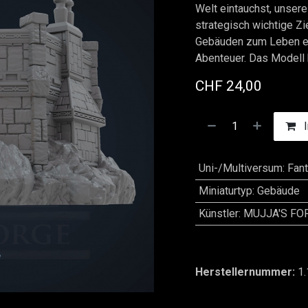
Welt eintauchst, unsere
strategisch wichtige Zi
Gebäuden zum Leben e
Abenteuer. Das Modell 
CHF
24,00
I
Uni-/Multiversum
:
Fan
Miniaturtyp
:
Gebäude
Künstler
:
MUJJA'S FO
Herstellernummer:
1.