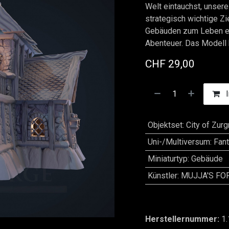
Welt eintauchst, unsere
strategisch wichtige Zi
Gebäuden zum Leben e
Abenteuer. Das Modell 
CHF
29,00
I
Objektset
:
City of Zur
Uni-/Multiversum
:
Fan
Miniaturtyp
:
Gebäude
Künstler
:
MUJJA'S FO
Herstellernummer:
1.