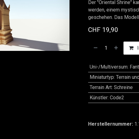
Der "Oriental Shrine" k
werden, einem mystisc
geschehen. Das Modell
CHF
19,90
I
Uni-/Multiversum
:
Fan
Miniaturtyp
:
Terrain un
Terrain Art
:
Schreine
Künstler
:
Code2
Herstellernummer:
1.