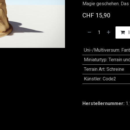
Magie geschehen. Das 
CHF
15,90
I
Uni-/Multiversum
:
Fan
Miniaturtyp
:
Terrain un
Terrain Art
:
Schreine
Künstler
:
Code2
Herstellernummer:
1.