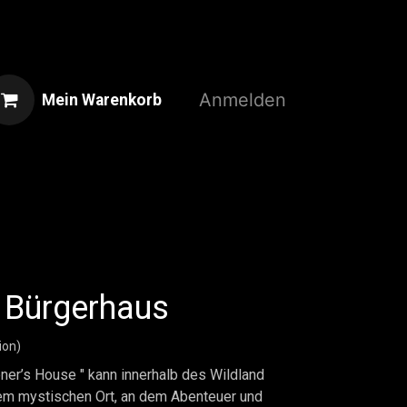
Anmelden
Mein Warenkorb
Home
Shop
3D-Druckservice
 Bürgerhaus
ion)
er’s House " kann innerhalb des Wildland
em mystischen Ort, an dem Abenteuer und