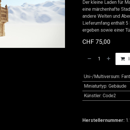
Der kleine Laden für Ma
eine märchenhafte Stadt
andere Welten und Abe
Lieferumfang enthält 5
ergeben sowie einer Tü
CHF
75,00
I
Uni-/Multiversum
:
Fan
Miniaturtyp
:
Gebäude
Künstler
:
Code2
Herstellernummer:
1.